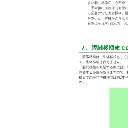
多い順に感染症、心不全
手術後に血栓症（血管に
く必要のでた患者様や、
を除いた、膵臓がきちんと
着率はそれぞれ85.6%、80.
膵臓移植は、生体移植もしくは
で、生体移植は行えません。
脳死移植を希望する際には、以
評価する必要がありますので、
植までの平均待機期間は約2年半
在）。