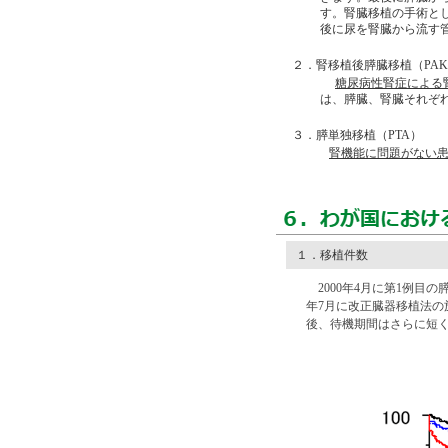
す。腎臓移植の手術と
後に尿を腎臓から流す
２．腎移植後膵臓移植（PA
糖尿病性腎症による
は、膵臓、腎臓それぞ
３．膵単独移植（PTA）
腎機能に問題がない
１．移植件数
2000年4月に第1例目の
年7月に改正臓器移植法の
後、待機期間はさらに短