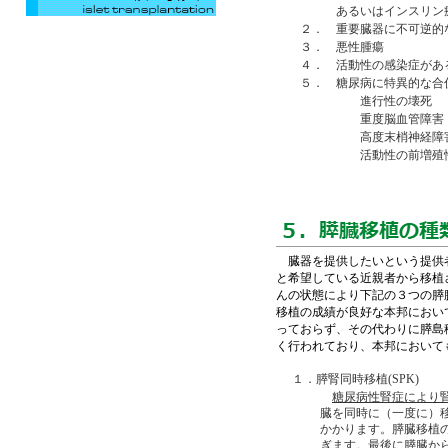
あるいはインスリン療法に
２． 重要臓器に不可逆的な
３． 悪性腫瘍
４． 活動性の感染症があ
５． 糖尿病に特異的な合
進行性の壊死
重度脳血管障害
高度末梢神経障
活動性の前増殖性
臓器を提供したいという提供者
と希望している近親者から移植
んの状態により下記の３つの膵
移植の成績が良好な本邦において
っておらず、その代わりに膵島
く行われており、本邦においても
１．膵腎同時移植(SPK)
糖尿病性腎症により
臓を同時に（一度に）
かかります。膵臓移植
ぎます。最後に膵臓か