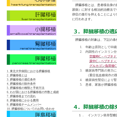
膵臓移植とは、患者様自身の膵
尿病）に対する根治的治療法で
併症の進行を抑えることにより
に行われます。
膵臓移植の対象は、下記の条件
1. 年齢は原則として60
2. 内因性のインスリン
空腹時C－ペプチド＜0.
尿中C－ペプチド＜10n
グルカゴン負荷後C－ペ
3. 糖尿病専門医の努力
1. 東北大学病院における膵臓移植
（重症低血糖発作の既
2. 膵臓移植とは
3. 膵臓移植の適応条件
4. 糖尿病性腎症により
4. 膵臓移植の除外条件
5. 患者、家族が膵臓移
5. 膵臓移植の種類と手術方法
6. わが国における膵臓移植の件数と成績
7. 膵臓移植までの流れ
8. 膵臓移植にかかる費用
9. 膵臓移植チームメンバー
10. 膵臓移植についてのお問い合わせ
１． インスリン依存型糖尿