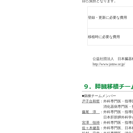
自己負担となります。
登録・更新に必要な費用
移植時に必要な費用
公益社団法人 日本臓器移
http://www.jotnw.or.jp/
■病棟チームメンバー
戸子台和哲
：外科専門医・指導
消化器病専門医・指導医、
藤尾 淳
：外科専門医・指導
日本肝胆膵外科学会評議員・
宮澤 恒持
：外科専門医・指導
佐々木健吾
：外科専門医、日本