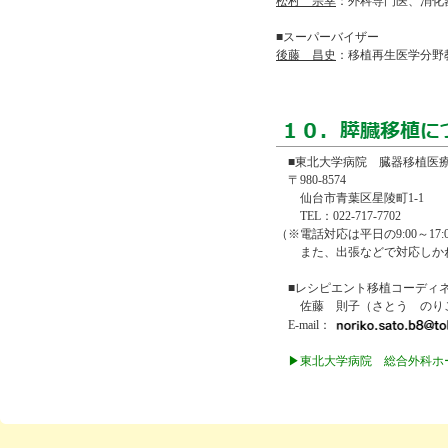
松村 宗幸
：外科専門医、消化
■スーパーバイザー
後藤 昌史
：移植再生医学分野
■東北大学病院 臓器移植医
〒980-8574
仙台市青葉区星陵町1-1
TEL：022-717-7702
（※電話対応は平日の9:00～17
また、出張などで対応しかね
■レシピエント移植コーディ
佐藤 則子（さとう のり
E-mail：
▶東北大学病院 総合外科ホ